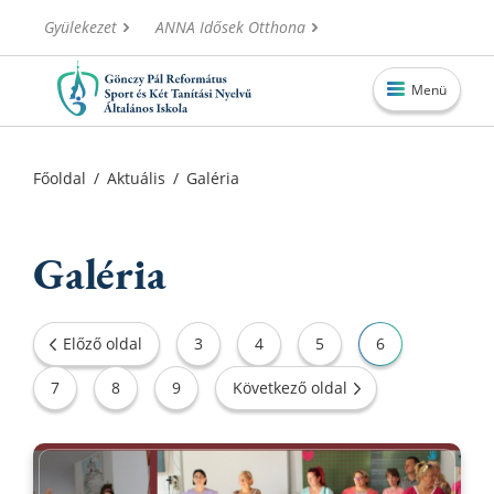
Gyülekezet
ANNA Idősek Otthona
Menü
Főoldal
Főoldal
/
Aktuális
/
Galéria
Aktuális
Iskolánk
Galéria
Alapítvány
Információk
Előző oldal
3
4
5
6
Oktatás
7
8
9
Következő oldal
Elérhetőségek