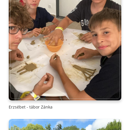
Erzsébet - tábor Zánka