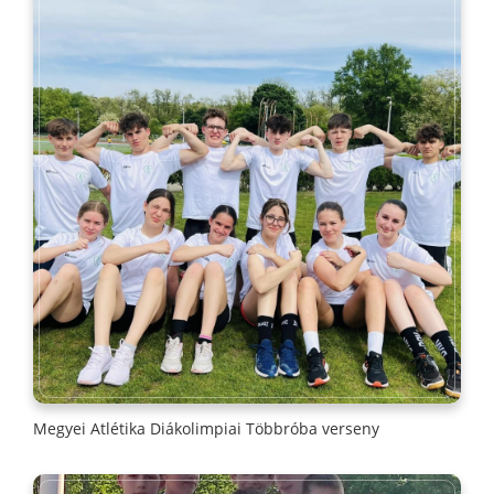
Megyei Atlétika Diákolimpiai Többróba verseny