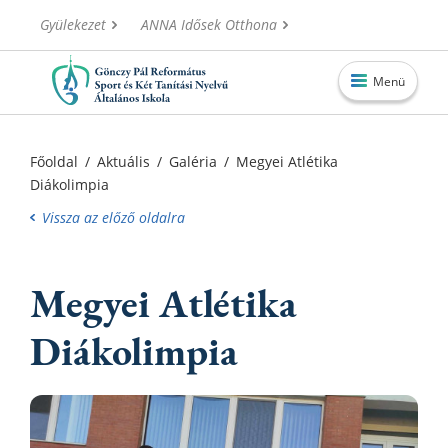
Gyülekezet
ANNA Idősek Otthona
Menü
Főoldal
Főoldal
/
Aktuális
/
Galéria
/
Megyei Atlétika
Diákolimpia
Aktuális
Vissza az előző oldalra
Iskolánk
Alapítvány
Megyei Atlétika
Információk
Diákolimpia
Oktatás
Elérhetőségek