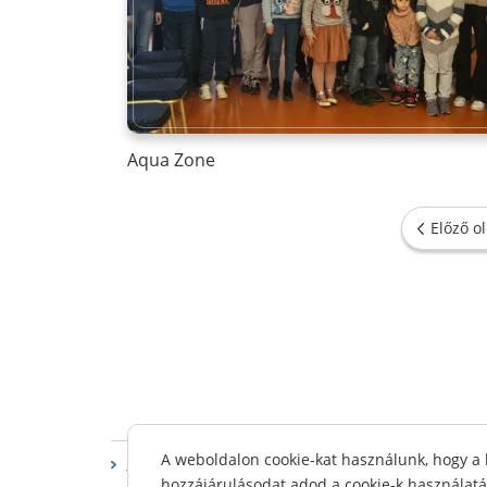
Aqua Zone
Előző ol
A weboldalon cookie-kat használunk, hogy a 
Alapdokumentumok
Ökoiskola
Adatvédele
hozzájárulásodat adod a cookie-k használat