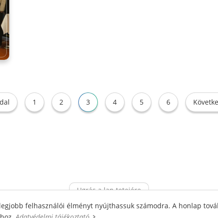
dal
1
2
3
4
5
6
Követke
Ugrás a lap tetejére
legjobb felhasználói élményt nyújthassuk számodra. A honlap tová
m
Visszaélés bejelentési rendszer
ához.
Adatvédelmi tájékoztató