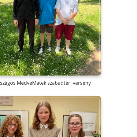
szágos MedveMatek szabadtéri verseny