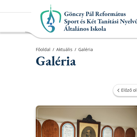
Főoldal
Főoldal
/
Aktuális
/
Galéria
Galéria
Aktuális
Iskolánk
Alapítvány
Előző ol
Információk
Oktatás
Elérhetőségek