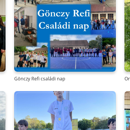
Gönczy Refi családi nap
Or