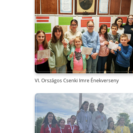
VI. Országos Csenki Imre Énekverseny