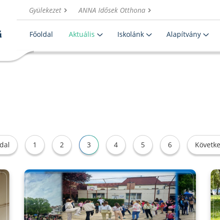
Gyülekezet
ANNA Idősek Otthona
Főoldal
Aktuális
Iskolánk
Alapítvány
dal
1
2
3
4
5
6
Követke