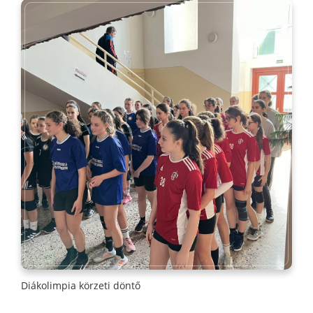
Diákolimpia körzeti döntő