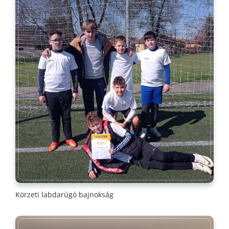
Körzeti labdarúgó bajnokság