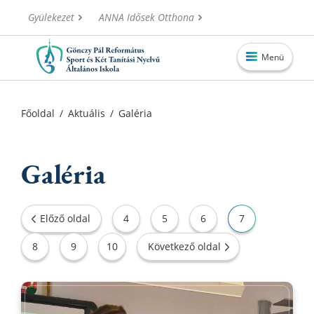
Gyülekezet
ANNA Idősek Otthona
Menü
Főoldal
Főoldal
/
Aktuális
/
Galéria
Aktuális
Iskolánk
Galéria
Alapítvány
Információk
Előző oldal
4
5
6
7
Oktatás
8
9
10
Következő oldal
Elérhetőségek