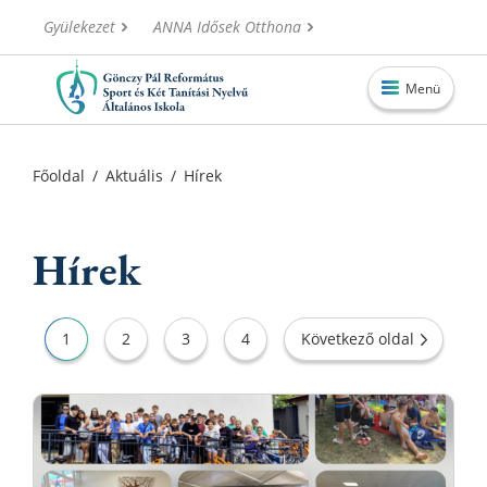
Gyülekezet
ANNA Idősek Otthona
Menü
Főoldal
Főoldal
/
Aktuális
/
Hírek
Aktuális
Iskolánk
Hírek
Alapítvány
Információk
1
2
3
4
Következő oldal
Oktatás
Elérhetőségek