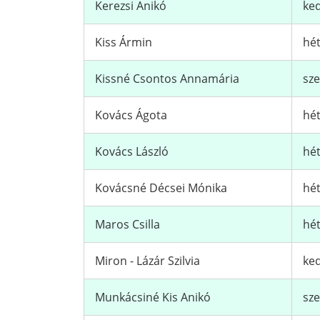
Kerezsi Anikó
ked
Kiss Ármin
hét
Kissné Csontos Annamária
sze
Kovács Ágota
hét
Kovács László
hét
Kovácsné Décsei Mónika
hét
Maros Csilla
hét
Miron - Lázár Szilvia
ked
Munkácsiné Kis Anikó
sze