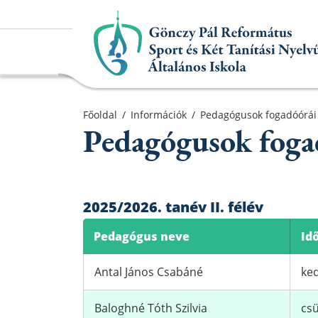
Főoldal
Főoldal
/
Információk
/
Pedagógusok fogadóórái
Pedagógusok foga
Aktuális
Iskolánk
Alapítvány
2025/2026. tanév II. félév
Információk
Pedagógus neve
Id
Oktatás
Antal János Csabáné
ked
Elérhetőségek
Baloghné Tóth Szilvia
csü