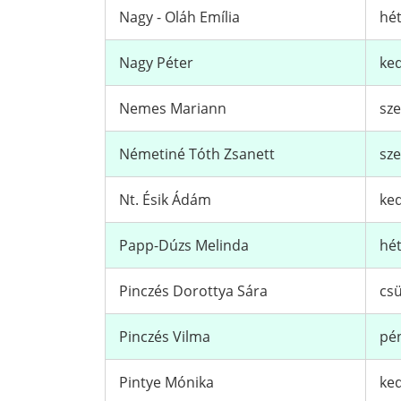
Nagy - Oláh Emília
hét
Nagy Péter
ked
Nemes Mariann
sze
Németiné Tóth Zsanett
sze
Nt. Ésik Ádám
ked
Papp-Dúzs Melinda
hét
Pinczés Dorottya Sára
csü
Pinczés Vilma
pén
Pintye Mónika
ked