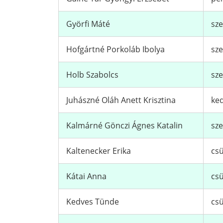
Györfi Máté
sze
Hofgártné Porkoláb Ibolya
sze
Holb Szabolcs
sze
Juhászné Oláh Anett Krisztina
ked
Kalmárné Gönczi Ágnes Katalin
sze
Kaltenecker Erika
csü
Kátai Anna
csü
Kedves Tünde
csü