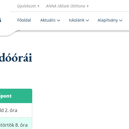
Gyülekezet
ANNA Idősek Otthona
Főoldal
Aktuális
Iskolánk
Alapítvány
dóórái
őpont
d 2. óra
törtök 8. óra