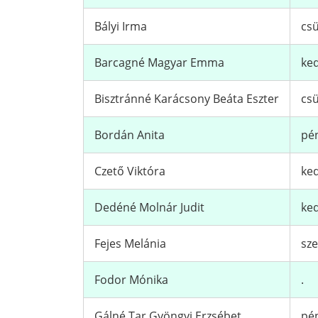
Bályi Irma
csü
Barcagné Magyar Emma
ked
Bisztránné Karácsony Beáta Eszter
csü
Bordán Anita
pén
Czető Viktóra
ked
Dedéné Molnár Judit
ked
Fejes Melánia
sze
Fodor Mónika
.
Gálné Tar Gyöngyi Erzsébet
pén