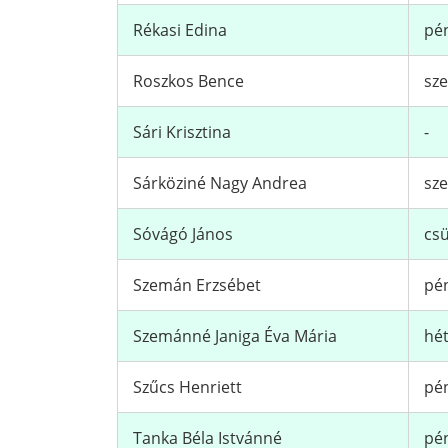
Rékasi Edina
pén
Roszkos Bence
sze
Sári Krisztina
-
Sárköziné Nagy Andrea
sze
Sóvágó János
csü
Szemán Erzsébet
pén
Szemánné Janiga Éva Mária
hét
Szűcs Henriett
pén
Tanka Béla Istvánné
pén