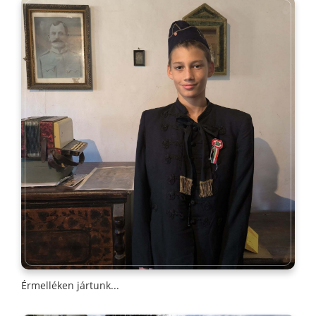
Érmelléken jártunk...