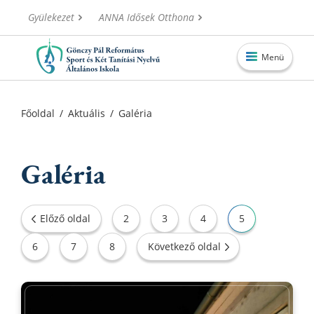
Gyülekezet
ANNA Idősek Otthona
Menü
Főoldal
Főoldal
/
Aktuális
/
Galéria
Aktuális
Iskolánk
Galéria
Alapítvány
Információk
Előző oldal
2
3
4
5
Oktatás
6
7
8
Következő oldal
Elérhetőségek