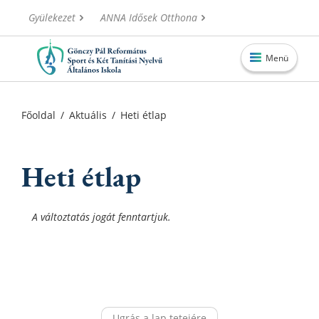
Gyülekezet
ANNA Idősek Otthona
Menü
Főoldal
Főoldal
/
Aktuális
/
Heti étlap
Aktuális
Iskolánk
Heti étlap
Alapítvány
A változtatás jogát fenntartjuk.
Információk
Oktatás
Elérhetőségek
Ugrás a lap tetejére