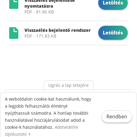
Visszaélés bejelentése
Letöltés
nyomtatásra
PDF - 81.86 KB
Visszaélés bejelentő rendszer
Letöltés
PDF - 171.83 KB
Ugrás a lap tetejére
Alapdokumentumok
Ökoiskola
Adatvédelem
A weboldalon cookie-kat használunk, hogy
Visszaélés bejelentési rendszer
a legjobb felhasználói élményt
nyújthassuk számodra. A honlap további
Rendben
© Gönczy Pál Református Sport és Két Tanítási Nyelvű
használatával hozzájárulásodat adod a
Általános Iskola - Minden jog fenntartva!
cookie-k használatához.
Adatvédelmi
tájékoztató