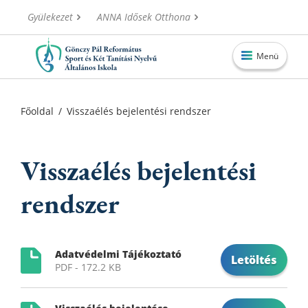
Gyülekezet
ANNA Idősek Otthona
Menü
Főoldal
Főoldal
/
Visszaélés bejelentési rendszer
Aktuális
Iskolánk
Visszaélés bejelentési
Alapítvány
rendszer
Információk
Oktatás
Adatvédelmi Tájékoztató
Letöltés
PDF - 172.2 KB
Elérhetőségek