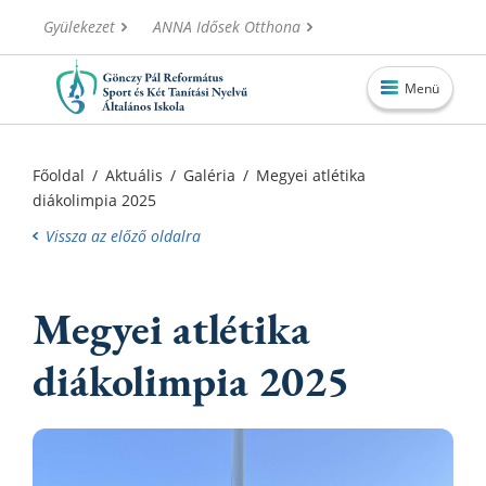
Gyülekezet
ANNA Idősek Otthona
Menü
Főoldal
Főoldal
/
Aktuális
/
Galéria
/
Megyei atlétika
diákolimpia 2025
Aktuális
Vissza az előző oldalra
Iskolánk
Alapítvány
Megyei atlétika
Információk
diákolimpia 2025
Oktatás
Elérhetőségek