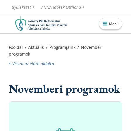
Gyülekezet
ANNA Idősek Otthona
Menü
Főoldal
Főoldal
/
Aktuális
/
Programjaink
/
Novemberi
programok
Aktuális
Vissza az előző oldalra
Iskolánk
Alapítvány
Novemberi programok
Információk
Oktatás
Elérhetőségek