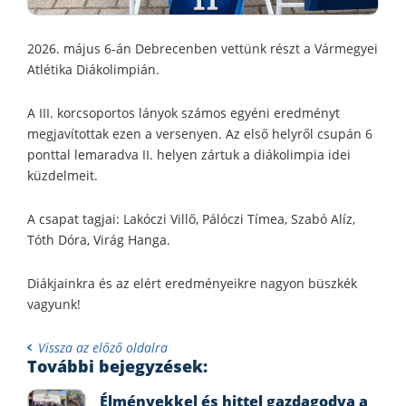
2026. május 6-án Debrecenben vettünk részt a Vármegyei
Atlétika Diákolimpián.
A III. korcsoportos lányok számos egyéni eredményt
megjavítottak ezen a versenyen. Az első helyről csupán 6
ponttal lemaradva II. helyen zártuk a diákolimpia idei
küzdelmeit.
A csapat tagjai: Lakóczi Villő, Pálóczi Tímea, Szabó Alíz,
Tóth Dóra, Virág Hanga.
Diákjainkra és az elért eredményeikre nagyon büszkék
vagyunk!
Vissza az előző oldalra
További bejegyzések:
Élményekkel és hittel gazdagodva a