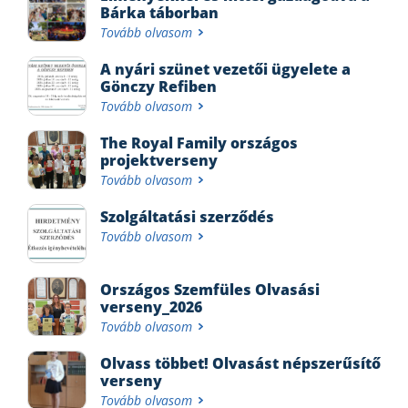
Bárka táborban
Tovább olvasom
A nyári szünet vezetői ügyelete a
Gönczy Refiben
Tovább olvasom
The Royal Family országos
projektverseny
Tovább olvasom
Szolgáltatási szerződés
Tovább olvasom
Országos Szemfüles Olvasási
verseny_2026
Tovább olvasom
Olvass többet! Olvasást népszerűsítő
verseny
Tovább olvasom