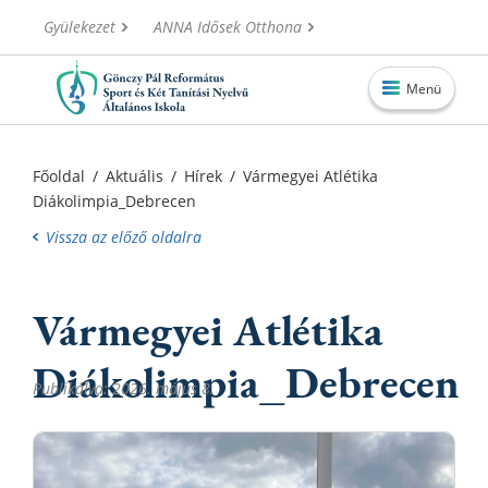
Gyülekezet
ANNA Idősek Otthona
Menü
Főoldal
Főoldal
/
Aktuális
/
Hírek
/
Vármegyei Atlétika
Diákolimpia_Debrecen
Aktuális
Vissza az előző oldalra
Iskolánk
Alapítvány
Vármegyei Atlétika
Információk
Diákolimpia_Debrecen
Oktatás
Publikálva: 2026. május 8.
Elérhetőségek