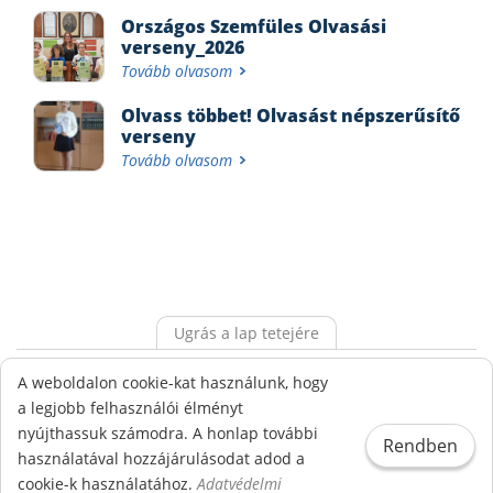
Országos Szemfüles Olvasási
verseny_2026
Tovább olvasom
Olvass többet! Olvasást népszerűsítő
verseny
Tovább olvasom
Ugrás a lap tetejére
Alapdokumentumok
Ökoiskola
Adatvédelem
A weboldalon cookie-kat használunk, hogy
Visszaélés bejelentési rendszer
a legjobb felhasználói élményt
nyújthassuk számodra. A honlap további
Rendben
© Gönczy Pál Református Sport és Két Tanítási Nyelvű
használatával hozzájárulásodat adod a
Általános Iskola - Minden jog fenntartva!
cookie-k használatához.
Adatvédelmi