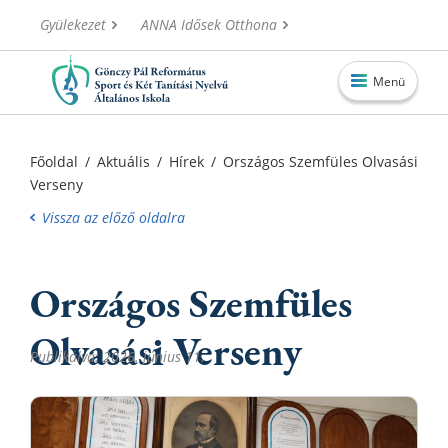
Gyülekezet
ANNA Idősek Otthona
Menü
Főoldal
Főoldal
/
Aktuális
/
Hírek
/
Országos Szemfüles Olvasási
Verseny
Aktuális
Vissza az előző oldalra
Iskolánk
Alapítvány
Országos Szemfüles
Információk
Olvasási Verseny
Oktatás
Publikálva: 2026. június 11.
Elérhetőségek