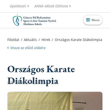
Gyülekezet
ANNA Idősek Otthona
Menü
Főoldal
Főoldal
/
Aktuális
/
Hírek
/
Országos Karate Diákolimpia
Aktuális
Vissza az előző oldalra
Iskolánk
Országos Karate
Alapítvány
Információk
Diákolimpia
Publikálva: 2025. május 20.
Oktatás
Elérhetőségek