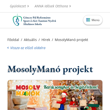
Gyülekezet
ANNA Idősek Otthona
Menü
Főoldal
Főoldal
/
Aktuális
/
Hírek
/
MosolyManó projekt
Aktuális
Vissza az előző oldalra
Iskolánk
MosolyManó projekt
Alapítvány
Publikálva: 2024. november 25.
Információk
Oktatás
Elérhetőségek