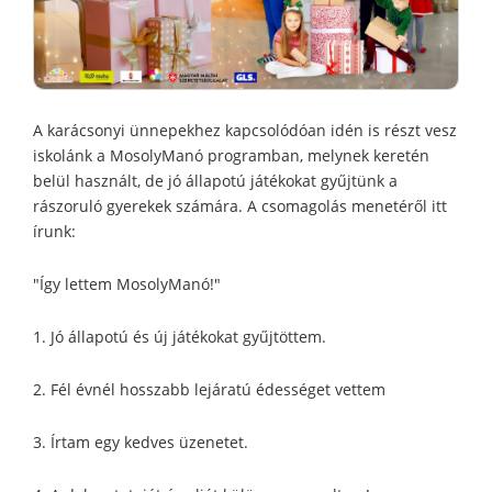
A karácsonyi ünnepekhez kapcsolódóan idén is részt vesz
iskolánk a MosolyManó programban, melynek keretén
belül használt, de jó állapotú játékokat gyűjtünk a
rászoruló gyerekek számára. A csomagolás menetéről itt
írunk:
"Így lettem MosolyManó!"
1. Jó állapotú és új játékokat gyűjtöttem.
2. Fél évnél hosszabb lejáratú édességet vettem
3. Írtam egy kedves üzenetet.