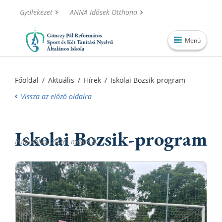
Gyülekezet
ANNA Idősek Otthona
Menü
Főoldal
Főoldal
/
Aktuális
/
Hírek
/
Iskolai Bozsik-program
Aktuális
Vissza az előző oldalra
Iskolánk
Iskolai Bozsik-program
Alapítvány
Publikálva: 2026. május 8.
Információk
Oktatás
Elérhetőségek