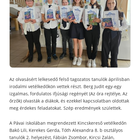
Az olvasásért lelkesedő felső tagozatos tanulók áprilisban
irodalmi vetélkedőkön vettek részt. Berg Judit egy-egy
izgalmas, fordulatos ifjúsági regényét (Az óra rejtélye, Az
őrzők) olvasták a diákok, és ezekkel kapcsolatban oldottak
meg érdekes feladatokat. Szép eredmények születtek.
A Pávai iskolában megrendezett Kincskereső vetélkedőn
Bakó Lili, Kerekes Gerda, Tóth Alexandra 8. b osztályos
tanulók 2. helyezést, Fábián Zsombor, Kircsi Zalán,