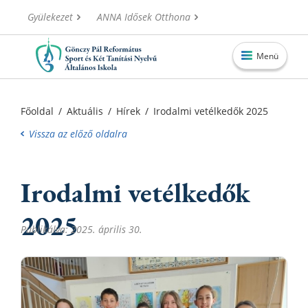
Gyülekezet
ANNA Idősek Otthona
Menü
Főoldal
Főoldal
/
Aktuális
/
Hírek
/
Irodalmi vetélkedők 2025
Aktuális
Vissza az előző oldalra
Iskolánk
Irodalmi vetélkedők
Alapítvány
Információk
2025
Publikálva: 2025. április 30.
Oktatás
Elérhetőségek