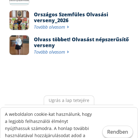
Országos Szemfüles Olvasási
verseny_2026
Tovább olvasom
Olvass többet! Olvasást népszerűsítő
verseny
Tovább olvasom
Ugrás a lap tetejére
Alapdokumentumok
Ökoiskola
Adatvédelem
A weboldalon cookie-kat használunk, hogy
Visszaélés bejelentési rendszer
a legjobb felhasználói élményt
nyújthassuk számodra. A honlap további
Rendben
© Gönczy Pál Református Sport és Két Tanítási Nyelvű
használatával hozzájárulásodat adod a