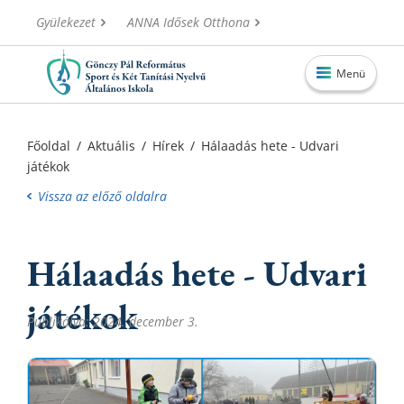
Gyülekezet
ANNA Idősek Otthona
Menü
Főoldal
Főoldal
/
Aktuális
/
Hírek
/
Hálaadás hete - Udvari
játékok
Aktuális
Vissza az előző oldalra
Iskolánk
Alapítvány
Hálaadás hete - Udvari
Információk
játékok
Oktatás
Publikálva: 2024. december 3.
Elérhetőségek