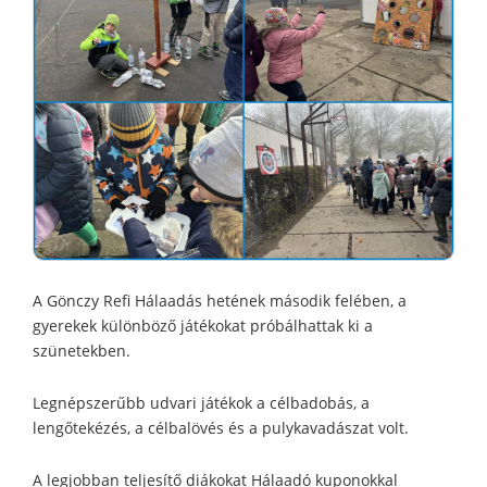
A Gönczy Refi Hálaadás hetének második felében, a
gyerekek különböző játékokat próbálhattak ki a
szünetekben.
Legnépszerűbb udvari játékok a célbadobás, a
lengőtekézés, a célbalövés és a pulykavadászat volt.
A legjobban teljesítő diákokat Hálaadó kuponokkal