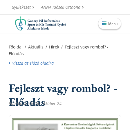
Gyülekezet
ANNA Idősek Otthona
Menü
Főoldal
Főoldal
/
Aktuális
/
Hírek
/
Fejleszt vagy rombol? -
Előadás
Aktuális
Vissza az előző oldalra
Iskolánk
Alapítvány
Fejleszt vagy rombol? -
Információk
Előadás
Oktatás
Publikálva: 2024. október 24.
Elérhetőségek