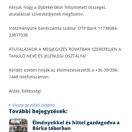
Kérjük, hogy a díjbekérőkön feltüntetett összeget,
átutalással szíveskedjenek megfizetni.
Intézményünk bankszámla száma: OTP Bank 11738084-
23877038
ÁTUTALÁSKOR A MEGJEGYZÉS ROVATBAN SZEREPELJEN A
TANULÓ NEVE ÉS JELENLEGI OSZTÁLYA!
Kérdés esetén hívják az élelmezésvezetőt a +36-70/396-
1448 telefonszámon.
Áldás, békesség!
Vissza az előző oldalra
További bejegyzések:
Élményekkel és hittel gazdagodva a
Bárka táborban