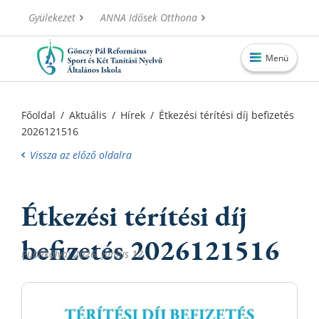
Gyülekezet
ANNA Idősek Otthona
Menü
Főoldal
Főoldal
/
Aktuális
/
Hírek
/
Étkezési térítési díj befizetés
2026121516
Aktuális
Vissza az előző oldalra
Iskolánk
Alapítvány
Étkezési térítési díj
Információk
befizetés 2026121516
Oktatás
Publikálva: 2026. június 12.
Elérhetőségek