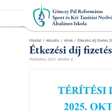
Főoldal
Főoldal
/
Aktuális
/
Hírek
/
Étkezési díj fizetés 
Étkezési díj fizet
Aktuális
Iskolánk
Publikálva: 2025. október 8.
Alapítvány
Információk
Oktatás
Elérhetőségek