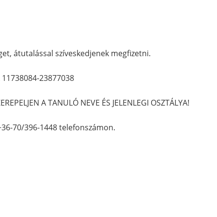
get, átutalással szíveskedjenek megfizetni.
k 11738084-23877038
REPELJEN A TANULÓ NEVE ÉS JELENLEGI OSZTÁLYA!
 +36-70/396-1448 telefonszámon.