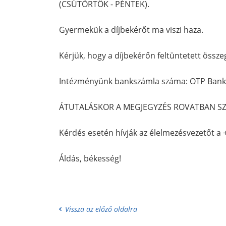
(CSÜTÖRTÖK - PÉNTEK).
Gyermekük a díjbekérőt ma viszi haza.
Kérjük, hogy a díjbekérőn feltüntetett össze
Intézményünk bankszámla száma: OTP Ban
ÁTUTALÁSKOR A MEGJEGYZÉS ROVATBAN SZE
Kérdés esetén hívják az élelmezésvezetőt a
Áldás, békesség!
Vissza az előző oldalra