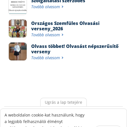
Szolgáltatási szerződés
Tovább olvasom
Országos Szemfüles Olvasási
verseny_2026
Tovább olvasom
Olvass többet! Olvasást népszerűsítő
verseny
Tovább olvasom
Ugrás a lap tetejére
Alapdokumentumok
Ökoiskola
Adatvédelem
A weboldalon cookie-kat használunk, hogy
Visszaélés bejelentési rendszer
a legjobb felhasználói élményt