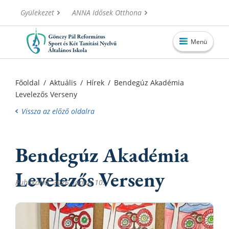
Gyülekezet
ANNA Idősek Otthona
Menü
Főoldal
Főoldal
/
Aktuális
/
Hírek
/
Bendegúz Akadémia
Levelezős Verseny
Aktuális
Vissza az előző oldalra
Iskolánk
Alapítvány
Bendegúz Akadémia
Információk
Levelezős Verseny
Oktatás
Publikálva: 2026. június 10.
Elérhetőségek