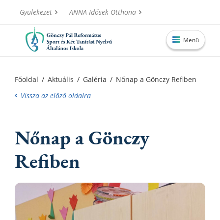
Gyülekezet
ANNA Idősek Otthona
Menü
Főoldal
Főoldal
/
Aktuális
/
Galéria
/
Nőnap a Gönczy Refiben
Aktuális
Vissza az előző oldalra
Iskolánk
Nőnap a Gönczy
Alapítvány
Információk
Refiben
Oktatás
Elérhetőségek