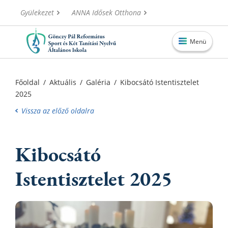
Gyülekezet
ANNA Idősek Otthona
Menü
Főoldal
Főoldal
/
Aktuális
/
Galéria
/
Kibocsátó Istentisztelet
2025
Aktuális
Vissza az előző oldalra
Iskolánk
Alapítvány
Kibocsátó
Információk
Istentisztelet 2025
Oktatás
Elérhetőségek