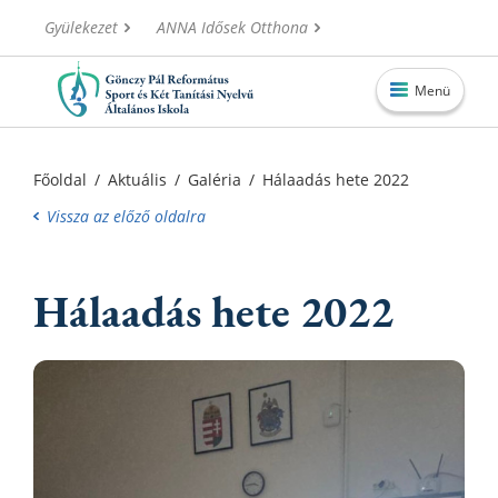
Gyülekezet
ANNA Idősek Otthona
Menü
Főoldal
Főoldal
/
Aktuális
/
Galéria
/
Hálaadás hete 2022
Aktuális
Vissza az előző oldalra
Iskolánk
Hálaadás hete 2022
Alapítvány
Információk
Oktatás
Elérhetőségek