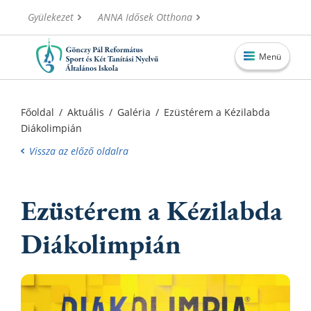
Gyülekezet
ANNA Idősek Otthona
Menü
Főoldal
Főoldal
/
Aktuális
/
Galéria
/
Ezüstérem a Kézilabda
Diákolimpián
Aktuális
Vissza az előző oldalra
Iskolánk
Alapítvány
Ezüstérem a Kézilabda
Információk
Diákolimpián
Oktatás
Elérhetőségek