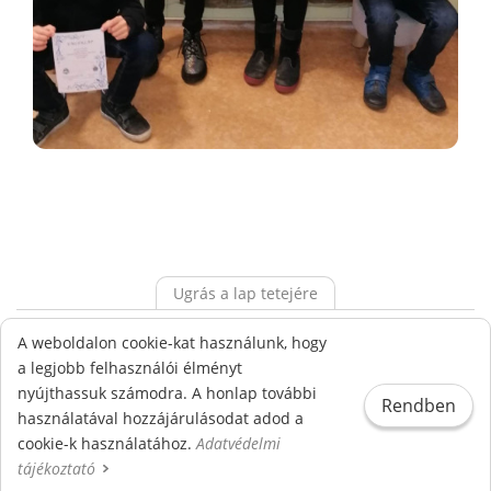
Ugrás a lap tetejére
Alapdokumentumok
Ökoiskola
Adatvédelem
A weboldalon cookie-kat használunk, hogy
Visszaélés bejelentési rendszer
a legjobb felhasználói élményt
nyújthassuk számodra. A honlap további
Rendben
© Gönczy Pál Református Sport és Két Tanítási Nyelvű
használatával hozzájárulásodat adod a
Általános Iskola - Minden jog fenntartva!
cookie-k használatához.
Adatvédelmi
tájékoztató
A weboldalt a
készítette