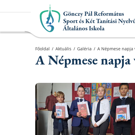
Főoldal
Főoldal
/
Aktuális
/
Galéria
/
A Népmese napja 
A Népmese napja 
Aktuális
Iskolánk
Alapítvány
Információk
Oktatás
Elérhetőségek