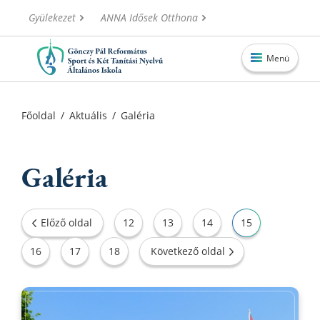
Gyülekezet
ANNA Idősek Otthona
Menü
Főoldal
Főoldal
/
Aktuális
/
Galéria
Aktuális
Iskolánk
Galéria
Alapítvány
Információk
Előző oldal
12
13
14
15
Oktatás
16
17
18
Következő oldal
Elérhetőségek