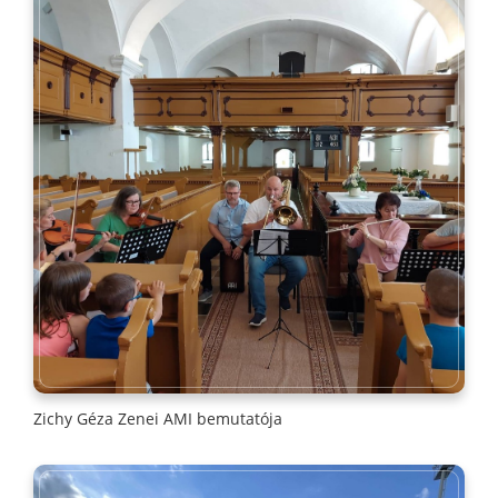
Zichy Géza Zenei AMI bemutatója